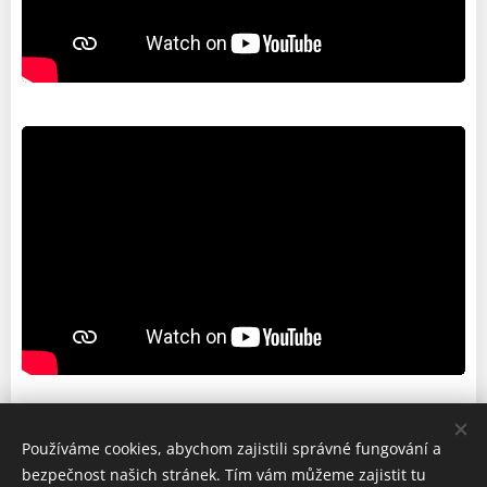
Používáme cookies, abychom zajistili správné fungování a
České brány, s.r.o. Heller Petr TEL. +420 792 354 110
bezpečnost našich stránek. Tím vám můžeme zajistit tu