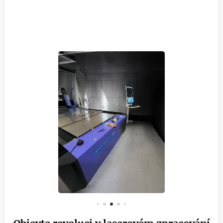
Hellraiser, laserová svářečka, laserové svařování, laserové čištění,
tvarové pálení, vláknový laser, kombinovaná laserová svářečka.