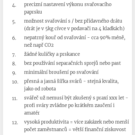
precizní nastavení výkonu svařovacího
paprsku
možnost svařování s / bez přídavného drátu
(drát je v 5kg cívce v podavači na 4 kladkách)
nepatrný kouř od svařování - cca 90% méně,
než např CO2
žádné kuličky a prskance
bez používání separačních sprejů nebo past
minimální broušení po svařování
přesná a jasná šířka svárů - stejná kvalita,
jako od robota
svářeč už nemusí být zkušený s praxí xxx let -
profi sváry zvládne po krátkém zaučení i
amatér
vysoká produktivita = více zakázek nebo menší
počet zaměstnanců = větší finanční ziskovost