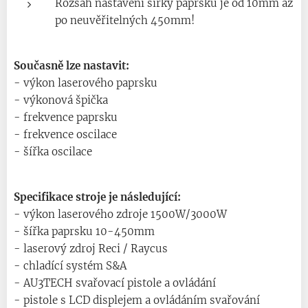
Rozsah nastavení šířky paprsku je od 10mm až
po neuvěřitelných 450mm!
Současně lze nastavit:
- výkon laserového paprsku
- výkonová špička
- frekvence paprsku
- frekvence oscilace
- šířka oscilace
Specifikace stroje je následující:
- výkon laserového zdroje 1500W/3000W
- šířka paprsku 10-450mm
- laserový zdroj Reci / Raycus
- chladící systém S&A
- AU3TECH svařovací pistole a ovládání
- pistole s LCD displejem a ovládáním svařování