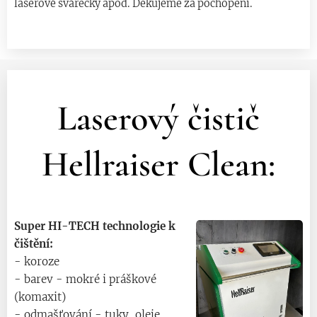
laserové svářečky apod. Děkujeme za pochopení.
Laserový čistič
Hellraiser Clean:
Super HI-TECH technologie k
čištění:
- koroze
- barev - mokré i práškové
(komaxit)
- odmašťování - tuky, oleje