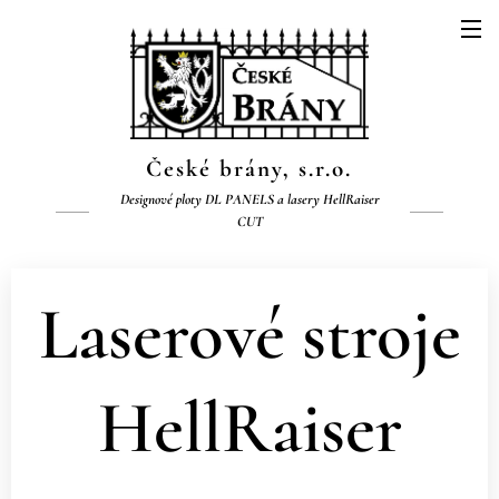
České brány, s.r.o.
Designové ploty DL PANELS a lasery HellRaiser
CUT
Laserové stroje
HellRaiser