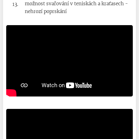
možnost svařování v teniskách a kraťasech -
nehrozí poprskání