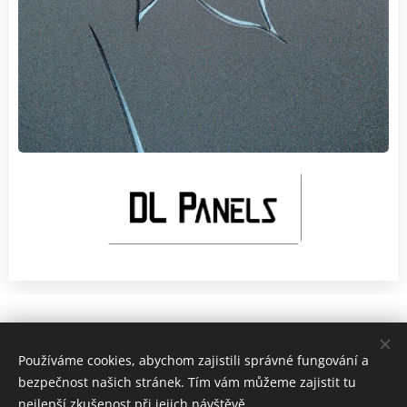
Používáme cookies, abychom zajistili správné fungování a
České brány, s.r.o. Heller Petr TEL. +420 792 354 110
bezpečnost našich stránek. Tím vám můžeme zajistit tu
nejlepší zkušenost při jejich návštěvě.
Všechna práva vyhrazena 2026