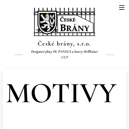
České brány, s.r.o.
Designové ploty DL PANELS a lasery HellRaiser
CUT
MOTIVY