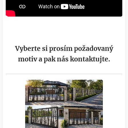
dl-panels, dl panel, designové oplocení, moderní
brána, moderní plot
Vyberte si prosím požadovaný
motiv a pak nás kontaktujte.