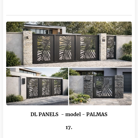
DL P
ANELS
- model - PALMAS
17.