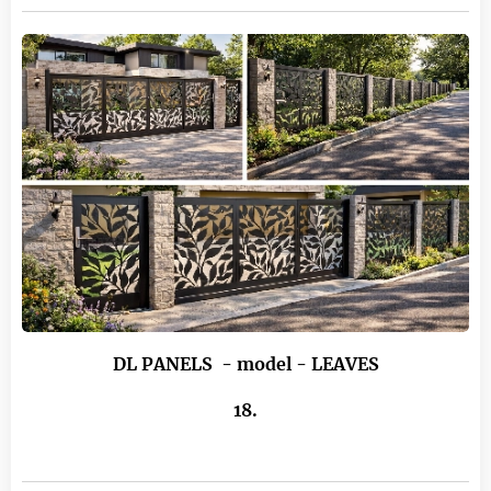
DL P
ANELS
- model - LEAVES
18.