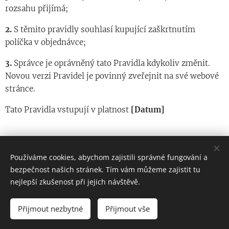
rozsahu přijímá;
2.
S těmito pravidly souhlasí kupující zaškrtnutím
políčka v objednávce;
3.
Správce je oprávněný tato Pravidla kdykoliv změnit.
Novou verzi Pravidel je povinný zveřejnit na své webové
stránce.
Tato Pravidla vstupují v platnost
[Datum]
Používáme cookies, abychom zajistili správné fungování a
České brány, s.r.o. Heller Petr TEL. +420 792 354 110
bezpečnost našich stránek. Tím vám můžeme zajistit tu
nejlepší zkušenost při jejich návštěvě.
Všechna práva vyhrazena 2026
info@ceskebrany.cz
Cookies
Přijmout nezbytné
Přijmout vše