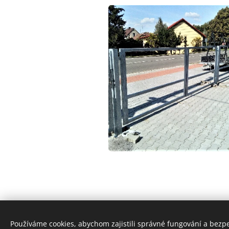
Používáme cookies, abychom zajistili správné fungování a bezp
České brány, s.r.o. Heller Petr T