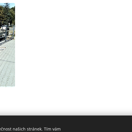
ečnost našich stránek. Tím vám
EL. +420 792 354 110