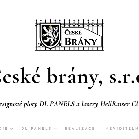
eské brány, s.r.
esignové ploty DL PANELS a lasery HellRaiser C
OJE
DL PANELS
REALIZACE
NEVIDITEL