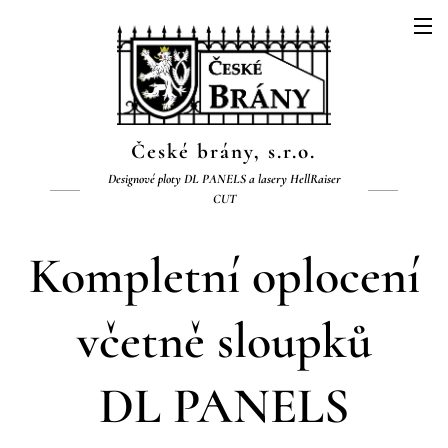
České brány, s.r.o.
Designové ploty DL PANELS a lasery HellRaiser
CUT
Kompletní oplocení
včetně sloupků
DL
PANELS