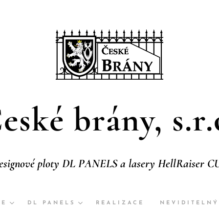
eské brány, s.r.
esignové ploty DL PANELS a lasery HellRaiser C
JE
DL PANELS
REALIZACE
NEVIDITELNÝ